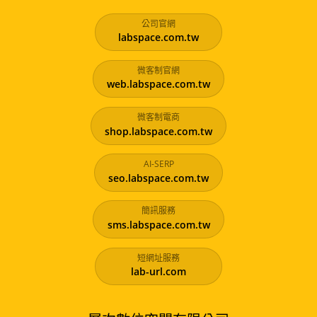
公司官網
labspace.com.tw
微客制官網
web.labspace.com.tw
微客制電商
shop.labspace.com.tw
AI-SERP
seo.labspace.com.tw
簡訊服務
sms.labspace.com.tw
短網址服務
lab-url.com